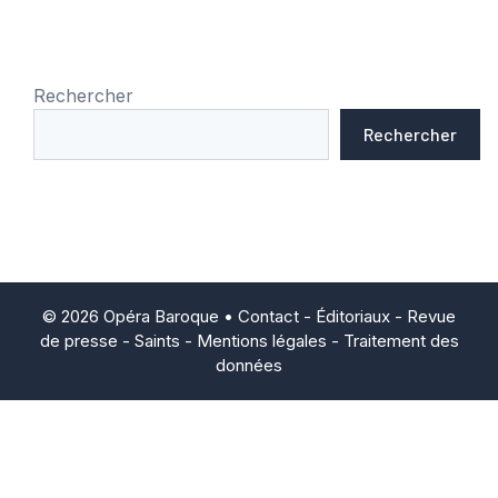
Rechercher
Rechercher
© 2026 Opéra Baroque •
Contact
-
Éditoriaux
-
Revue
de presse
-
Saints
-
Mentions légales
-
Traitement des
données