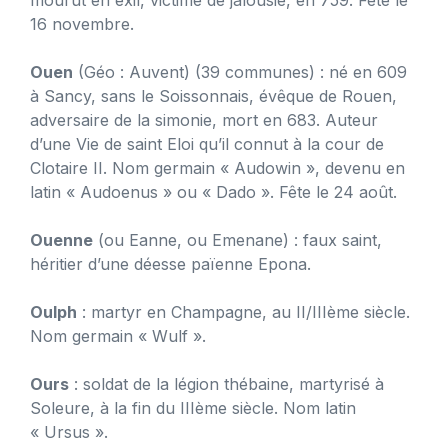
mourut en exil, victime de jalousie, en 759. Fête le
16 novembre.
Ouen
(Géo : Auvent) (39 communes) : né en 609
à Sancy, sans le Soissonnais, évêque de Rouen,
adversaire de la simonie, mort en 683. Auteur
d’une Vie de saint Eloi qu’il connut à la cour de
Clotaire II. Nom germain « Audowin », devenu en
latin « Audoenus » ou « Dado ». Fête le 24 août.
Ouenne
(ou Eanne, ou Emenane) : faux saint,
héritier d’une déesse païenne Epona.
Oulph
: martyr en Champagne, au II/IIIème siècle.
Nom germain « Wulf ».
Ours
: soldat de la légion thébaine, martyrisé à
Soleure, à la fin du IIIème siècle. Nom latin
« Ursus ».