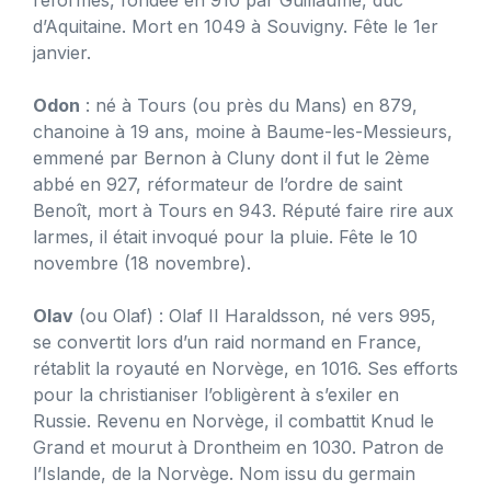
réformés, fondée en 910 par Guillaume, duc
d’Aquitaine. Mort en 1049 à Souvigny. Fête le 1er
janvier.
Odon
: né à Tours (ou près du Mans) en 879,
chanoine à 19 ans, moine à Baume-les-Messieurs,
emmené par Bernon à Cluny dont il fut le 2ème
abbé en 927, réformateur de l’ordre de saint
Benoît, mort à Tours en 943. Réputé faire rire aux
larmes, il était invoqué pour la pluie. Fête le 10
novembre (18 novembre).
Olav
(ou Olaf) : Olaf II Haraldsson, né vers 995,
se convertit lors d’un raid normand en France,
rétablit la royauté en Norvège, en 1016. Ses efforts
pour la christianiser l’obligèrent à s’exiler en
Russie. Revenu en Norvège, il combattit Knud le
Grand et mourut à Drontheim en 1030. Patron de
l’Islande, de la Norvège. Nom issu du germain