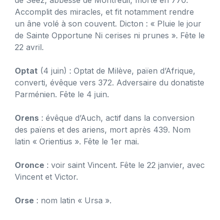
de Séez, abbesse de Montreuil, morte en 770.
Accomplit des miracles, et fit notamment rendre
un âne volé à son couvent. Dicton : « Pluie le jour
de Sainte Opportune Ni cerises ni prunes ». Fête le
22 avril.
Optat
(4 juin) : Optat de Milève, païen d’Afrique,
converti, évêque vers 372. Adversaire du donatiste
Parménien. Fête le 4 juin.
Orens
: évêque d’Auch, actif dans la conversion
des païens et des ariens, mort après 439. Nom
latin « Orientius ». Fête le 1er mai.
Oronce
: voir saint Vincent. Fête le 22 janvier, avec
Vincent et Victor.
Orse
: nom latin « Ursa ».