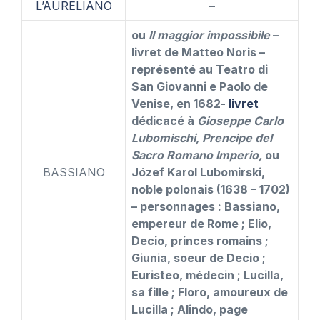
L’AURELIANO
–
ou
Il maggior impossibile
–
livret de Matteo Noris –
représenté au Teatro di
San Giovanni e Paolo de
Venise, en 1682-
livret
dédicacé à
Gioseppe Carlo
Lubomischi, Prencipe del
Sacro Romano Imperio,
ou
BASSIANO
Józef Karol Lubomirski,
noble polonais (1638 – 1702)
– personnages : Bassiano,
empereur de Rome ; Elio,
Decio, princes romains ;
Giunia, soeur de Decio ;
Euristeo, médecin ; Lucilla,
sa fille ; Floro, amoureux de
Lucilla ; Alindo, page