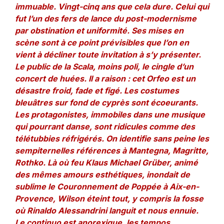
immuable. Vingt-cinq ans que cela dure. Celui qui
fut l’un des fers de lance du post-modernisme
par obstination et uniformité. Ses mises en
scène sont à ce point prévisibles que l’on en
vient à décliner toute invitation à s’y présenter.
Le public de la Scala, moins poli, le cingle d’un
concert de huées. Il a raison : cet Orfeo est un
désastre froid, fade et figé. Les costumes
bleuâtres sur fond de cyprès sont écoeurants.
Les protagonistes, immobiles dans une musique
qui pourrant danse, sont ridicules comme des
télétubbies réfrigérés. On identifie sans peine les
sempiternelles références à Mantegna, Magritte,
Rothko. Là où feu Klaus Michael Grüber, animé
des mêmes amours esthétiques, inondait de
sublime le Couronnement de Poppée à Aix-en-
Provence, Wilson éteint tout, y compris la fosse
où Rinaldo Alessandrini languit et nous ennuie.
Le continuo est anorexique, les tempos