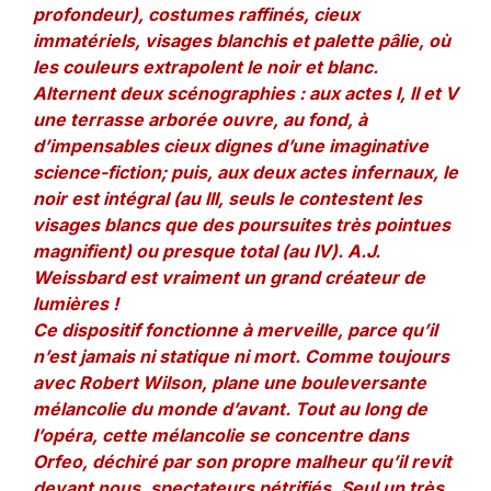
profondeur), costumes raffinés, cieux
immatériels, visages blanchis et palette pâlie, où
les couleurs extrapolent le noir et blanc.
Alternent deux scénographies : aux actes I, II et V
une terrasse arborée ouvre, au fond, à
d’impensables cieux dignes d’une imaginative
science-fiction; puis, aux deux actes infernaux, le
noir est intégral (au III, seuls le contestent les
visages blancs que des poursuites très pointues
magnifient) ou presque total (au IV). A.J.
Weissbard est vraiment un grand créateur de
lumières !
Ce dispositif fonctionne à merveille, parce qu’il
n’est jamais ni statique ni mort. Comme toujours
avec Robert Wilson, plane une bouleversante
mélancolie du monde d’avant. Tout au long de
l’opéra, cette mélancolie se concentre dans
Orfeo, déchiré par son propre malheur qu’il revit
devant nous, spectateurs pétrifiés. Seul un très