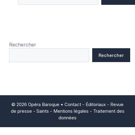
Rechercher
Rechercher
© 2026 Opéra Baroque •
Contact
-
Éditoriaux
-
Revue
de presse
-
Saints
-
Mentions légales
-
Traitement des
données