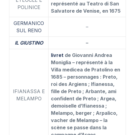
ETEOCLE E
représenté au Teatro di San
POLINICE
Salvatore de Venise, en 1675
GERMANICO
–
SUL RENO
IL GIUSTINO
–
livret
de Giovanni Andrea
Moniglia – représenté à la
Villa medicea de Pratolino en
1685 – personnages : Preto,
roi des Argiens ; Ifianessa,
IFIANASSA E
fille de Preto ; Arbante, ami
MELAMPO
confident de Preto ; Argea,
demoiselle d’Ifianessa ;
Melampo, berger ; Arpalico,
vacher de Melampo – la
scène se passe dans la
campagne d’Argos