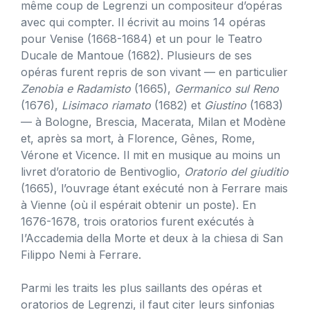
même coup de Legrenzi un compositeur d’opéras
avec qui compter. Il écrivit au moins 14 opéras
pour Venise (1668-1684) et un pour le Teatro
Ducale de Mantoue (1682). Plusieurs de ses
opéras furent repris de son vivant — en particulier
Zenobia e Radamisto
(1665),
Germanico sul Reno
(1676),
Lisimaco riamato
(1682) et
Giustino
(1683)
— à Bologne, Brescia, Macerata, Milan et Modène
et, après sa mort, à Florence, Gênes, Rome,
Vérone et Vicence. Il mit en musique au moins un
livret d’oratorio de Bentivoglio,
Oratorio del giuditio
(1665), l’ouvrage étant exécuté non à Ferrare mais
à Vienne (où il espérait obtenir un poste). En
1676-1678, trois oratorios furent exécutés à
I’Accademia della Morte et deux à la chiesa di San
Filippo Nemi à Ferrare.
Parmi les traits les plus saillants des opéras et
oratorios de Legrenzi, il faut citer leurs sinfonias